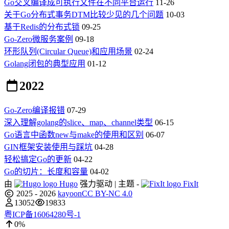
Go交叉编译成可执行文件在不同平台运行
11-26
关于Go分布式事务DTM比较少见的几个问题
10-03
基于Redis的分布式锁
09-25
Go-Zero微服务案例
09-18
环形队列(Circular Queue)和应用场景
02-24
Golang闭包的典型应用
01-12
2022
Go-Zero编译报错
07-29
深入理解golang的slice、map、channel类型
06-15
Go语言中函数new与make的使用和区别
06-07
GIN框架安装使用与踩坑
04-28
轻松搞定Go的更新
04-22
Go的切片：长度和容量
04-02
由
Hugo
强力驱动 | 主题 -
FixIt
2025 - 2026
kayoon
CC BY-NC 4.0
13052
19833
粤ICP备16064280号-1
0%