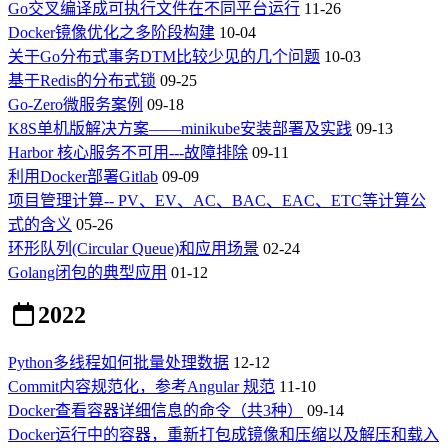
Go交叉编译成可执行文件在不同平台运行
11-26
Docker镜像优化之多阶段构建
10-04
关于Go分布式事务DTM比较少见的几个问题
10-03
基于Redis的分布式锁
09-25
Go-Zero微服务案例
09-18
K8S单机版解决方案——minikube安装部署及实践
09-13
Harbor 核心服务不可用---故障排除
09-11
利用Docker部署Gitlab
09-09
项目管理计算-- PV、EV、AC、BAC、EAC、ETC等计算公
式的含义
05-26
环形队列(Circular Queue)和应用场景
02-24
Golang闭包的典型应用
01-12
2022
Python多线程如何批量处理数据
12-12
Commit内容规范化，参考Angular 规范
11-10
Docker查看容器详细信息的命令（共3种）
09-14
Docker运行中的容器，重新打包成镜像和压缩以及解压和载入